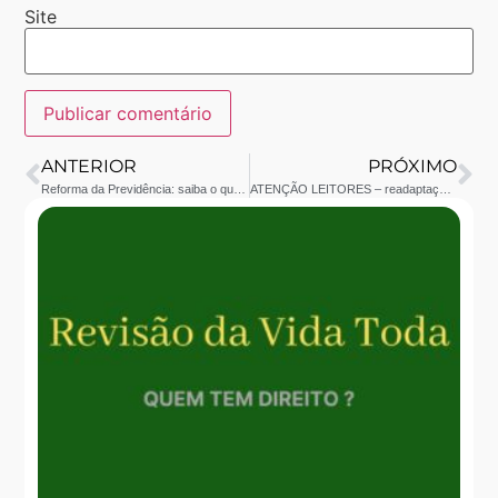
Site
ANTERIOR
PRÓXIMO
Reforma da Previdência: saiba o que pode afetar a sua aposentadoria
ATENÇÃO LEITORES – readaptação pessoal da Cris