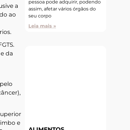
pessoa pode adquirir, podendo
usive a
assim, afetar vários órgãos do
ado ao
seu corpo
Leia mais »
ios.
FGTS.
de da
 pelo
âncer),
superior
rimbo e
ALIMENTOS