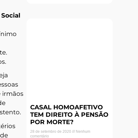
Social
mínimo
te.
s.
eja
essoas
e irmãos
de
CASAL HOMOAFETIVO
stento.
TEM DIREITO À PENSÃO
POR MORTE?
érios
28 de setembro de 2020
Nenhum
 de
comentário