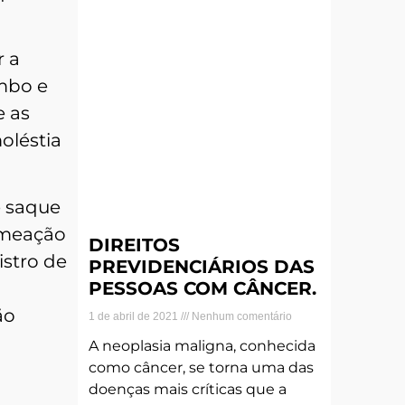
r a
imbo e
e as
oléstia
e saque
omeação
DIREITOS
istro de
PREVIDENCIÁRIOS DAS
PESSOAS COM CÂNCER.
ão
1 de abril de 2021
Nenhum comentário
A neoplasia maligna, conhecida
como câncer, se torna uma das
doenças mais críticas que a