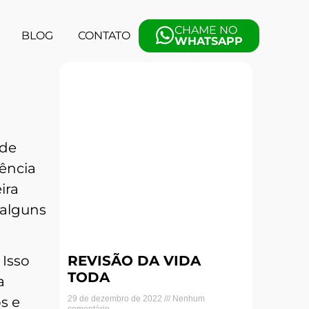
CHAME NO
BLOG
CONTATO
WHATSAPP
 de
tência
ira
 alguns
REVISÃO DA VIDA
 Isso
TODA
a
29 de dezembro de 2022
Nenhum
s e