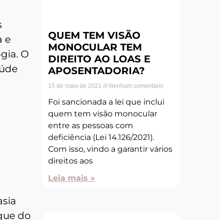
s
QUEM TEM VISÃO
a e
MONOCULAR TEM
gia. O
DIREITO AO LOAS E
aúde
APOSENTADORIA?
15 de maio de 2021
Nenhum comentário
Foi sancionada a lei que inclui
quem tem visão monocular
entre as pessoas com
deficiência (Lei 14.126/2021).
Com isso, vindo a garantir vários
direitos aos
Leia mais »
asia
que do