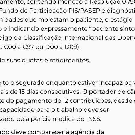
tamento, contendo menção à Resolução 01/9
 Fundo de Participação PIS/PASEP e diagnóst
rmidades que molestam o paciente, o estágio
mo e indicando expressamente “paciente sint
ódigo da Classificação Internacional das Doen
ou C00 a C97 ou D00 a D09).
 de suas quotas e rendimentos.
ito o segurado enquanto estiver incapaz par
is de 15 dias consecutivos. O portador de câ
nte do pagamento de 12 contribuições, desde
ncapacidade para o trabalho deve ser
ado pela perícia médica do INSS.
gurado deve comparecer à agência da