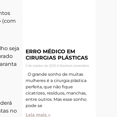
ntos
o (com
lho seja
ERRO MÉDICO EM
urado
CIRURGIAS PLÁSTICAS
garanta
5 de outubro de 2020
Nenhum comentário
O grande sonho de muitas
mulheres é a cirurgia plástica
perfeita, que não fique
cicatrizes, resíduos, manchas,
entre outros. Mas esse sonho
oderá
pode se
stas no
Leia mais »