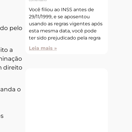
comentário
Você filiou ao INSS antes de
29/11/1999, e se aposentou
usando as regras vigentes após
ado pelo
esta mesma data, você pode
ter sido prejudicado pela regra
Leia mais »
ito a
rminação
 direito
manda o
os