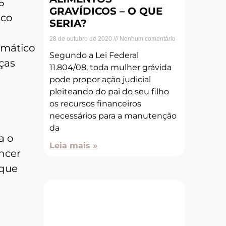
6
GRAVÍDICOS – O QUE
ico
SERIA?
28 de outubro de 2020
Nenhum comentário
omático
Segundo a Lei Federal
ças
11.804/08, toda mulher grávida
pode propor ação judicial
pleiteando do pai do seu filho
os recursos financeiros
necessários para a manutenção
da
a o
Leia mais »
ncer
 que